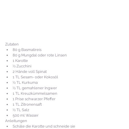
Zutaten
80 g Basmatireis
80 g Mungdal oder rote Linsen
1 Karotte
½ Zucchini
2 Hände voll Spinat 
1 TL Sesam- oder Kokosöl
½ TL Kurkuma
½ TL gemahlener Ingwer
1 TL Kreuzkümmelsamen
1 Prise schwarzer Pfeffer
1 TL Zitronensaft
½ TL Salz
500 ml Wasser
Anleitungen
Schäle die Karotte und schneide sie 